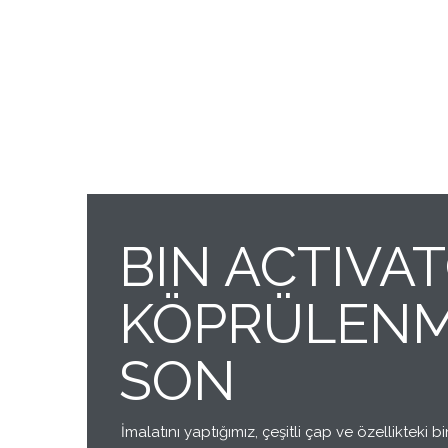
BIN ACTIVAT
KÖPRÜLEN
SON
İmalatını yaptığımız, çeşitli çap ve özellikteki b