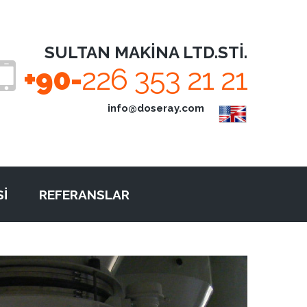
SULTAN MAKINA LTD.STI.
+90
-
226 353 21 21
info@doseray.com
Sİ
REFERANSLAR