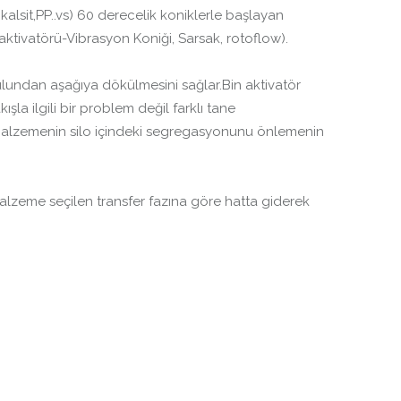
alsit,PP..vs) 60 derecelik koniklerle başlayan
aktivatörü-Vibrasyon Koniği, Sarsak, rotoflow).
ozulundan aşağıya dökülmesini sağlar.Bin aktivatör
la ilgili bir problem değil farklı tane
i malzemenin silo içindeki segregasyonunu önlemenin
 malzeme seçilen transfer fazına göre hatta giderek