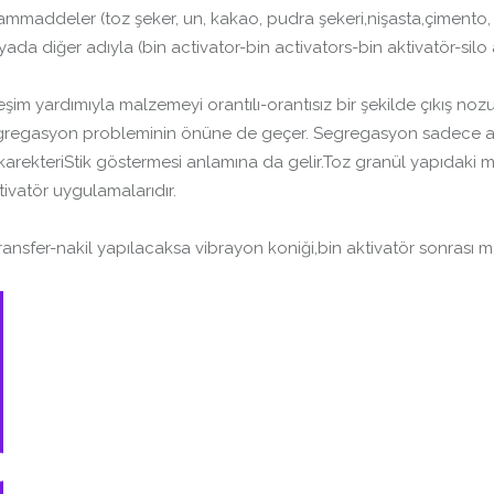
ammaddeler (toz şeker, un, kakao, pudra şekeri,nişasta,çimento, k
a diğer adıyla (bin activator-bin activators-bin aktivatör-silo 
treşim yardımıyla malzemeyi orantılı-orantısız bir şekilde çıkış n
 segregasyon probleminin önüne de geçer. Segregasyon sadece akış
 karekteriStik göstermesi anlamına da gelir.Toz granül yapıdak
tivatör uygulamalarıdır.
transfer-nakil yapılacaksa vibrayon koniği,bin aktivatör sonrası