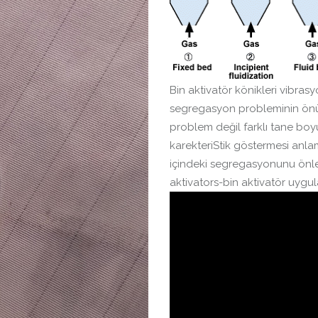
Bin aktivatör könikleri vibrasyo
segregasyon probleminin önün
problem değil farklı tane boy
karekteriStik göstermesi anla
içindeki segregasyonunu önlem
aktivators-bin aktivatör uygul