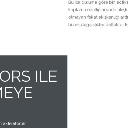
Bu da duruma göre bin activator
kaplama özelliğini yada akışka
olmayan fakat akışkanlığı art
bu ek değişiklikler deflektör kı
ORS ILE
MEYE
in aktivatörler