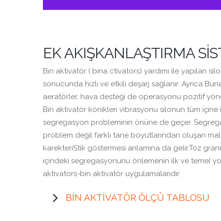
EK AKIŞKANLAŞTIRMA Sİ
Bin aktivatör ( bina ctivators) yardımı ile yapılan 
sonucunda hızlı ve etkili deşarj sağlanır. Ayrıca Bun
aeratörler, hava desteği de operasyonu pozitif yönd
Bin aktivatör könikleri vibrasyonu silonun tüm içine il
segregasyon probleminin önüne de geçer. Segregasy
problem değil farklı tane boyutlarından oluşan malz
karekteriStik göstermesi anlamına da gelir.Toz gra
içindeki segregasyonunu önlemenin ilk ve temel yol
aktivators-bin aktivatör uygulamalarıdır.
BIN AKTIVATÖR ÖLÇÜ TABLOSU