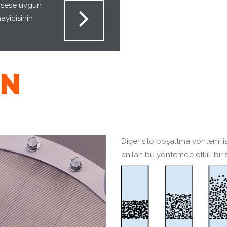
rosese uygun
ayicisinin
ON
Di
ğer
silo boşaltma yöntemi is
anılan bu yöntemde etkili bir 