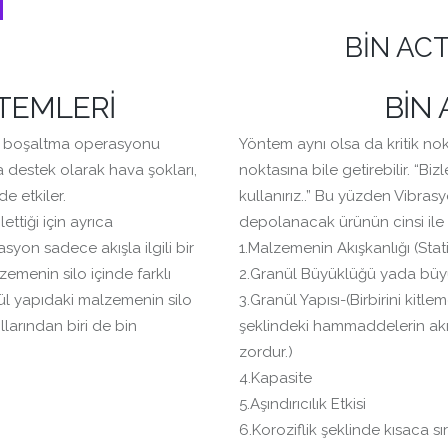
BIN AC
STEMLERİ
BIN 
silo boşaltma operasyonu
Yöntem aynı olsa da kritik no
a destek olarak hava şokları,
noktasına bile getirebilir. “Biz
e etkiler.
kullanırız..” Bu yüzden Vibrasy
ettiği için ayrıca
depolanacak ürünün cinsi ile ora
on sadece akışla ilgili bir
1.Malzemenin Akışkanlığı (Stati
emenin silo içinde farklı
2.Granül Büyüklüğü yada büyü
nül yapıdaki malzemenin silo
3.Granül Yapısı-(Birbirini kit
larından biri de bin
şeklindeki hammaddelerin akı
zordur.)
4.Kapasite
5.Aşındırıcılık Etkisi
6.Koroziflik şeklinde kısaca sır