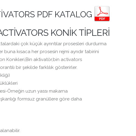
TIVATORS PDF KATALOG
ACTIVATORS KONIK TIPLERI
ktalardaki çok küçük ayrıntılar prosesleri durdurma
ler buna kısaca her prosesin rejmi ayrıdır tabirini
on Konikleri,Bin aktivatör,bin activators
ntılı bir şekilde farklılık gösterirler.
kliği)
klükleri
lemesi-Örneğin uzun yassı makarna
şkanlığı formsuz granüllere göre daha
alanabilir.