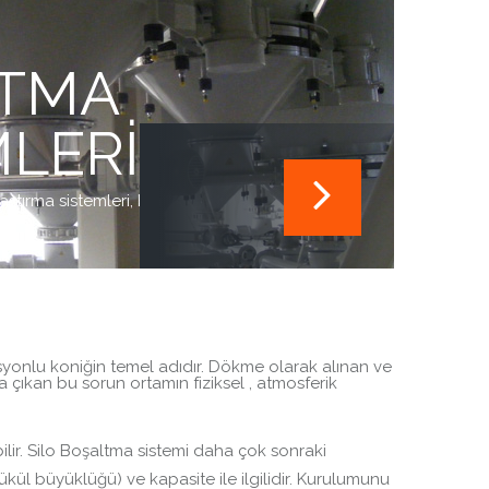
TMA
MLERI
ştırma sistemleri, bin
asyonlu koniğin temel adıdır. Dökme olarak alınan ve
 çıkan bu sorun ortamın fiziksel , atmosferik
lir. Silo Boşaltma sistemi daha çok sonraki
kül büyüklüğü) ve kapasite ile ilgilidir. Kurulumunu