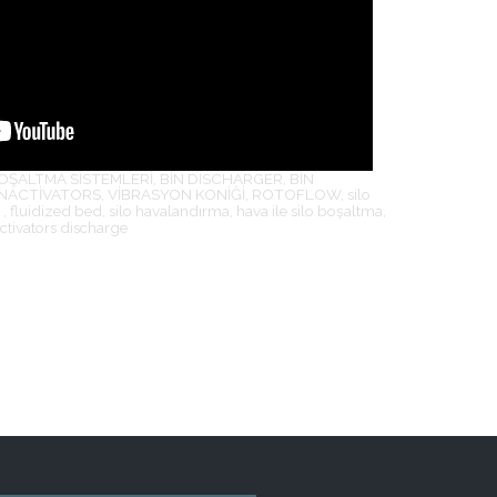
O BOŞALTMA SİSTEMLERİ, BİN DİSCHARGER, BİN
NACTİVATORS, VİBRASYON KONİĞİ, ROTOFLOW, silo
, fluidized bed, silo havalandırma, hava ile silo boşaltma,
 activators discharge