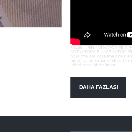
Etiketler: :BİN AKTİVATÖR, SİL
ACTİVATORS, BİNACTİVATOR, Bİ
boşaltma, silo boşaltma sistemleri 
bin activators,cimento filtresi, bin
, silo fare deliği çözümleri
DAHA FAZLASI