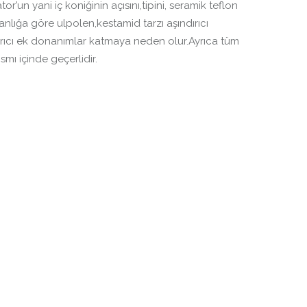
’un yani iç koniğinin açısını,tipini, seramik teflon
nlığa göre ulpolen,kestamid tarzı aşındırıcı
tırıcı ek donanımlar katmaya neden olur.Ayrıca tüm
smı içinde geçerlidir.