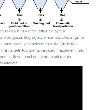
nu silonun tüm içine ilettiği için ayrıca
e de geçer. Segregasyon sadece akışla ilgili bir
utlarından oluşan malzemenin silo içinde farklı
mına da gelir.Toz granül yapıdaki malzemenin silo
enin ilk ve temel yollarından biri de bin
amalarıdır.