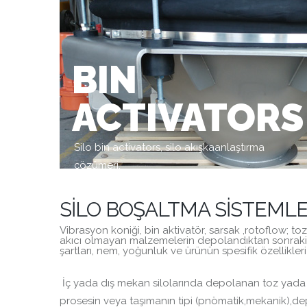
BIN
ACTIVATORS
Silo bin activators, silo akışkaanlaştırma
çözümeri.
SILO BOŞALTMA SISTEMLER
Vibrasyon koniği, bin aktivatör, sarsak ,rotoflow; t
akıcı olmayan malzemelerin depolandıktan sonraki te
şartları, nem, yoğunluk ve ürünün spesifik özellikleri i
İç yada dış mekan silolarında depolanan toz yada g
prosesin veya taşımanın tipi (pnömatik,mekanik),depo