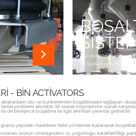
BOŞAL
SISTE
Silo boşaltma ve akışkanla
activators çözümleri.
I - BIN ACTIVATORS
oz akışkanların silo ve bunkerlerden boşaltılmasını sağlayan vibr
mel problemi akıcılıktır. İlk olarak köprülenme olarak karşımıza
le de birleşince boşaltma ile ilgili sıkıntıları yanında getirebilir.
ranül yapıdaki maddeler farklı yöntemler kullanarak boşaltılabi
lanan ürünün cinsi(aşındırıcı vs…yoğunluğu, karakteriStiği, partü