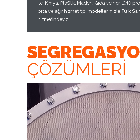
ile, Kimya, PlaStik, Maden, Gıda ve her türlü p
orta ve ağır hizmet tipi modellerimizle Türk San
hizmetindeyiz…
SEGREGASY
ÇÖZÜMLERİ